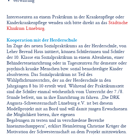
Verwaltung
Interessenten an einem Praktikum in der Krankenpflege oder
Kinderkrankenpflege wenden sich bitte direkt an das
Städtische
Klinikum Lüneburg
.
Kooperation mit der Herderschule
Im Zuge des neuen Sozialpraktikums an der Herderschule, von
Leher Berend Haus initiiert, können Schülerinnen und Schüler
der 10. Klasse ein Sozialpraktikum in einem Altenheim, einer
Behinderteneinrichtung oder in Tageszentren für demente oder
psychisch kranke Menschen bzw. sozial benachteiligte Kinder
absolvieren. Das Sozialpraktikum ist Teil des
Wahlpflichtunterrichts, der an der Herderschule in den
Jahrgängen 8 bis 10 erteilt wird. Während der Praktikumszeit
sind die Schüler einmal wöchentlich vom Unterricht der 7./8.
Stunde befreit, um in ihre Einrichtung zu fahren. „Die DRK
Augusta-Schwesternschaft Lüneburg e.V. ist bei diesem
Modellprojekt mit an Bord und will damit jungen Erwachsenen
die Möglichkeit bieten, ihre eigenen
Begabungen zu testen und in verschiedene Bereiche
hineinzuschnuppern“, erklärt Heimleitung Christine Krüger die
Motivation der Schwesternschaft an dem Projekt mitzuwirken.